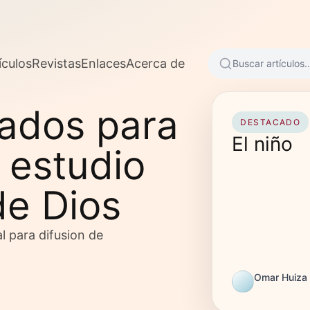
ículos
Revistas
Enlaces
Acerca de
Buscar artículos..
sados para
DESTACADO
El niño
 estudio
de Dios
l para difusion de
Omar Huiza