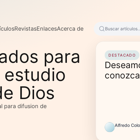
ículos
Revistas
Enlaces
Acerca de
Buscar artículos..
sados para
DESTACADO
Deseamo
 estudio
conozca 
de Dios
l para difusion de
Alfredo Col