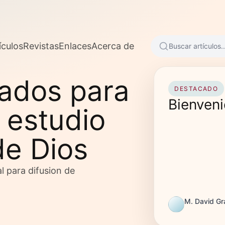
ículos
Revistas
Enlaces
Acerca de
Buscar artículos..
sados para
DESTACADO
Bienven
 estudio
de Dios
l para difusion de
M. David G