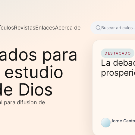
ículos
Revistas
Enlaces
Acerca de
Buscar artículos..
sados para
DESTACADO
La debac
 estudio
prosper
de Dios
l para difusion de
Jorge Cant