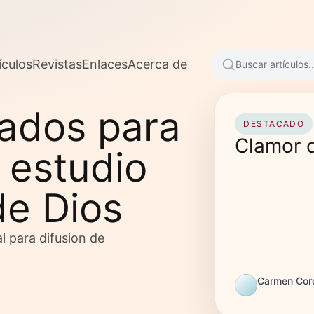
ículos
Revistas
Enlaces
Acerca de
Buscar artículos..
sados para
DESTACADO
Clamor 
 estudio
de Dios
l para difusion de
Carmen Cor