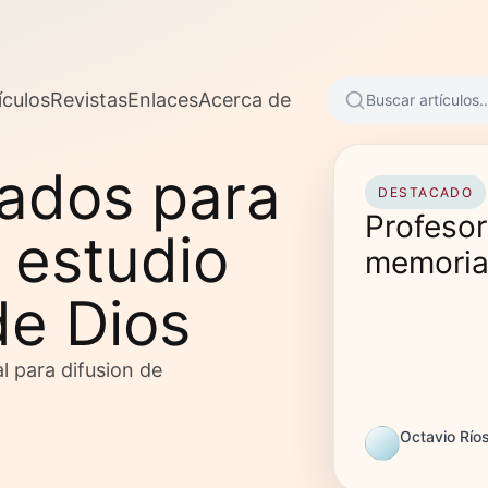
ículos
Revistas
Enlaces
Acerca de
Buscar artículos..
sados para
DESTACADO
Profesor
 estudio
memori
de Dios
l para difusion de
Octavio Río